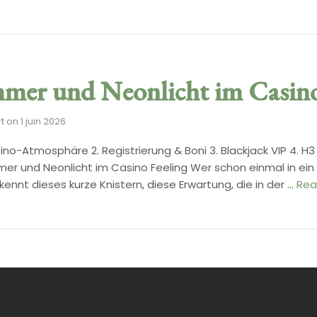
mer und Neonlicht im Casino
t
on
1 juin 2026
sino-Atmosphäre 2. Registrierung & Boni 3. Blackjack VIP 4. H3 
r und Neonlicht im Casino Feeling Wer schon einmal in ein 
kennt dieses kurze Knistern, diese Erwartung, die in der …
Rea