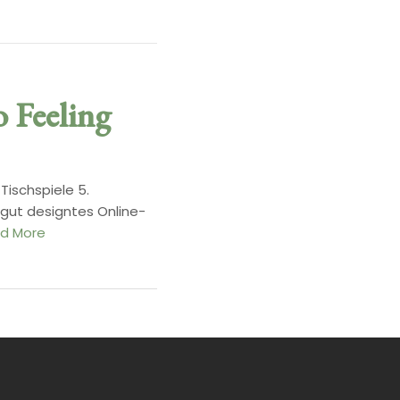
 Feeling
Tischspiele 5.
gut designtes Online-
d More