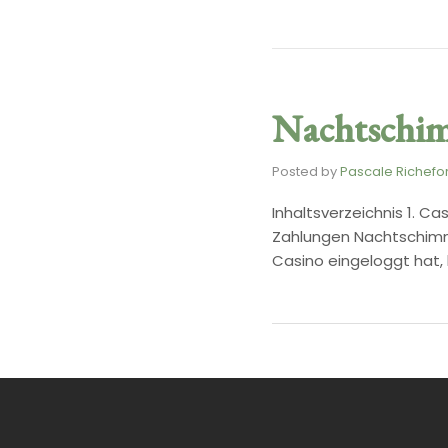
Nachtschim
Posted by
Pascale Richefor
Inhaltsverzeichnis 1. Ca
Zahlungen Nachtschimme
Casino eingeloggt hat, 