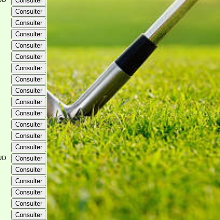
UD
UD