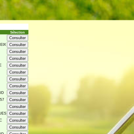
Sélection
EIX
E
UD
57
UES
C