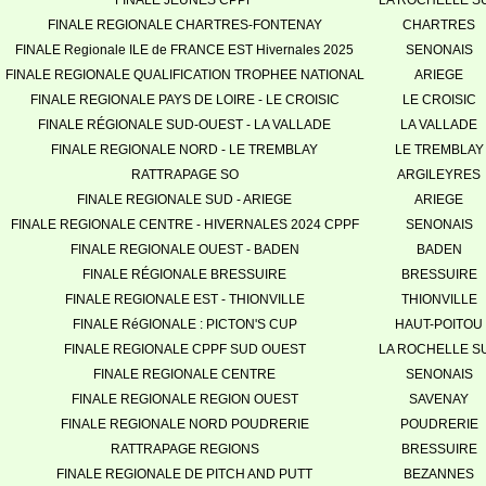
FINALE JEUNES CPPF
LA ROCHELLE S
FINALE REGIONALE CHARTRES-FONTENAY
CHARTRES
FINALE Regionale ILE de FRANCE EST Hivernales 2025
SENONAIS
FINALE REGIONALE QUALIFICATION TROPHEE NATIONAL
ARIEGE
FINALE REGIONALE PAYS DE LOIRE - LE CROISIC
LE CROISIC
FINALE RÉGIONALE SUD-OUEST - LA VALLADE
LA VALLADE
FINALE REGIONALE NORD - LE TREMBLAY
LE TREMBLAY
RATTRAPAGE SO
ARGILEYRES
FINALE REGIONALE SUD - ARIEGE
ARIEGE
FINALE REGIONALE CENTRE - HIVERNALES 2024 CPPF
SENONAIS
FINALE REGIONALE OUEST - BADEN
BADEN
FINALE RÉGIONALE BRESSUIRE
BRESSUIRE
FINALE REGIONALE EST - THIONVILLE
THIONVILLE
FINALE RéGIONALE : PICTON'S CUP
HAUT-POITOU
FINALE REGIONALE CPPF SUD OUEST
LA ROCHELLE S
FINALE REGIONALE CENTRE
SENONAIS
FINALE REGIONALE REGION OUEST
SAVENAY
FINALE REGIONALE NORD POUDRERIE
POUDRERIE
RATTRAPAGE REGIONS
BRESSUIRE
FINALE REGIONALE DE PITCH AND PUTT
BEZANNES