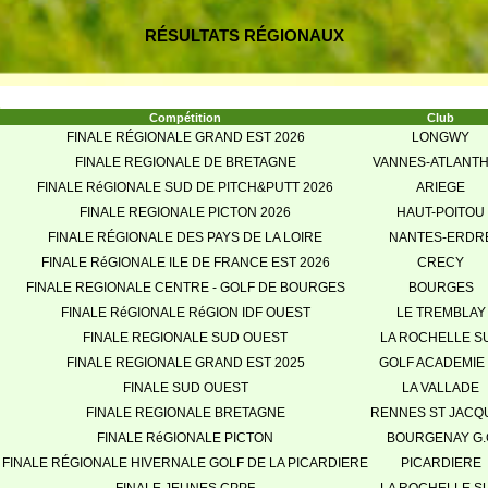
RÉSULTATS RÉGIONAUX
Compétition
Club
FINALE RÉGIONALE GRAND EST 2026
LONGWY
FINALE REGIONALE DE BRETAGNE
VANNES-ATLANTH
FINALE RéGIONALE SUD DE PITCH&PUTT 2026
ARIEGE
FINALE REGIONALE PICTON 2026
HAUT-POITOU
FINALE RÉGIONALE DES PAYS DE LA LOIRE
NANTES-ERDR
FINALE RéGIONALE ILE DE FRANCE EST 2026
CRECY
FINALE REGIONALE CENTRE - GOLF DE BOURGES
BOURGES
FINALE RéGIONALE RéGION IDF OUEST
LE TREMBLAY
FINALE REGIONALE SUD OUEST
LA ROCHELLE S
FINALE REGIONALE GRAND EST 2025
GOLF ACADEMIE 
FINALE SUD OUEST
LA VALLADE
FINALE REGIONALE BRETAGNE
RENNES ST JACQ
FINALE RéGIONALE PICTON
BOURGENAY G.
FINALE RÉGIONALE HIVERNALE GOLF DE LA PICARDIERE
PICARDIERE