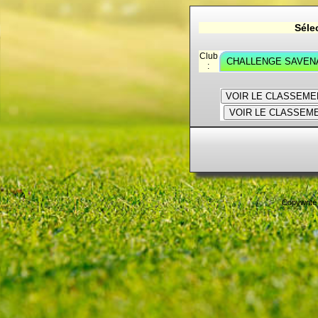
Séle
Club
:
VOIR LE CLASSEME
VOIR LE CLASSEM
Copywrite 