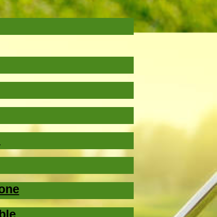
H
one
ble