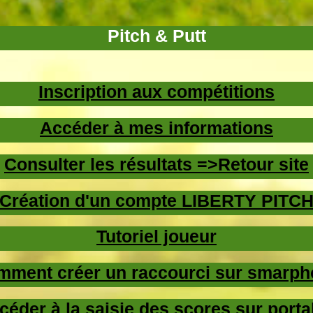
Pitch & Putt
Inscription aux compétitions
Accéder à mes informations
Consulter les résultats =>Retour site
Création d'un compte LIBERTY PITC
Tutoriel joueur
mment créer un raccourci sur smarph
céder à la saisie des scores sur porta